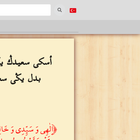
أسكى سعيدڭ يڭ
بدل يڭى سعيد
﴿اِلٰهِى وَ سَيِّدِى وَ خَال