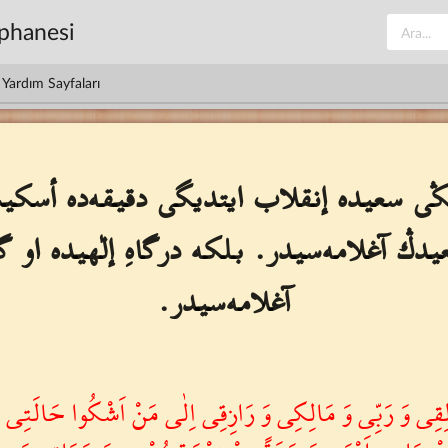
üphanesi
Yardım Sayfaları
ى سعيده إنقلاب ايتديگى دقيقه‌ده أسكي
ڭ آغلامه‌سيدر. بلكه درگاهِ إلٰهيده او 
آغلامه‌سيدر.
ِقِى وَ رَبِّى وَ مَالِكِى وَ رَازِقِى اِلٰى مَنْ اَشْكُوا حَالَتِى و