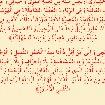
خْتِيَارِى اَرْبَعِينَ سَنَةً مِنْ نِعْمَةِ عُمْرِى وَ حَيَاتِى وَ 
ْهَائِلَةِ وَ فِى الرِّيَاءِ وَ الْغَفْلَةِ الشَامِلَةِ وَ فِى الْهَوَسَات
هْرَةِ الْكَاذِبَةِ الْمُضِرَّةِ اْلاٰفِلَةِ فَاَوْرَثَتْ تِلْكَ اْلاُمُورُ 
نَا عَلِيلٌ ذَلِيلٌ وَ قَدْ دَنَى الرَّحِيلُ وَ اَنَا مُسِيئٌ مُسِنٌّ اٰل
مُذِلَّةً وَ وَسَاوِسَ مُضِرَّةً وَ اِعْتِيَادَاتًا مُهْلِكَةً.﴾
جِى وَ اِلٰى اَيْنَ اَفِرُّ اِذْ اَنَا بِهٰذَا الْحَمْلِ الثَّقِيلِ وَ الْو
ِ السُّرْعَةِ وَ بِا الْمُشَاهَدَةِ وَ بِلَا اِنْحِرَافٍ وَ بِلَا اِخْتِيَ
بَابِ الْقَبْرِ الَّذِى هُوَ لِمِثْلِى الْغَافِلِ بَيْتُ الْوَحْدَةِ وَ اْل
ِى مِنْ هٰذِهِ الدُّنْيَا الْفَانِيَةِ الْهَالِكَةِ الزَّائِلَةِ الرَّاحِلَةِ 
النَّفْسِ الْاَمَّارَةِ.﴾