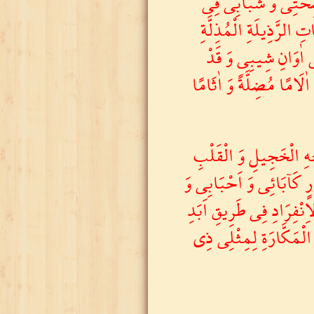
صِحَّتِى وَ شَبَابِى فِى
ِ الرَّذِيلَةِ الْمُذِلَّةِ
فِى اٰوَانِ شِيبِى وَ قَدْ
َامًا مُضِلَّةً وَ اٰثَامًا
َجْهِ الْخَجِيلِ وَ الْقَلْبِ
ارٍ كَآبَائِى وَ اَحْبَابِى وَ
اِنْفِرَادِ فِى طَرِيقِ اَبَدِ
وَ الْمَكَّارَةِ لِمِثْلِى ذِى