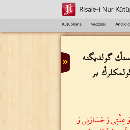
Ana içeriğe atla
Risale-i Nur Küt
Kütüphane
Vecizeler
Android 
سنڭ گولديگنه
گولمكلرڭ بر
َ عِلَّتِى وَ خَسَارَتِى وَ