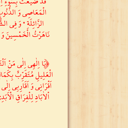
قَدْ ضَيَّعْتُ بِسُوءِ اِ
الْمَعَاصِى وَ الذُّنُوبِ ال
الزَّائِلَةِ ٭ وَ فِى الشُّ
نَاهَزْتُ الْخَمْسِينَ وَ اَ
﴿يَا اِلٰهِى اِلٰى مَنْ اَلْتَ
الْعَلِيلِ مُتَقَرِّبٌ بِكَمَال
اَقْرَانِى وَ اَقَارِبِى اِلٰى 
اْلاٰبَادِ لِلْفِرَاقِ الْاَبَد