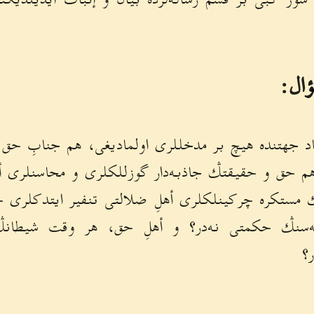
ال:
اد جهتنده هيچ بر مدخللرى اولماديغى، هم جنابِ حق 
هم حق و حقيقتڭ جاذبه‌دار گوزللكلرى و محاسنلرى أهلِ
 مستكره چركينلكلرى أهلِ ضلالتى تنفير ايتدكلرى 
ه‌سنڭ حكمتى نه‌در؟ و أهلِ حق، هر وقت شيطانڭ 
؟