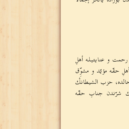
رحمت و عنايتيله أهلِ
 حقّه مؤيّد و مشوِّق
حالده، حزب الشيطانڭ
شرّندن جنابِ حقّه