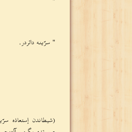
"
" سرّينه دائردر.
(شيطاندن إستعاذه سرّي
صورتده يگرمى آلتنجى س