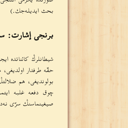
بحث ايديله‌جك.)
برنجى إشارت: سؤ
شيطانلرڭ كائناتده ايج
حقّه طرفدار اولديغى، 
بولونديغى، هم ضلالتڭ
چوق دفعه غلبه ايتم
صيغينماسنڭ سرّى نه‌در