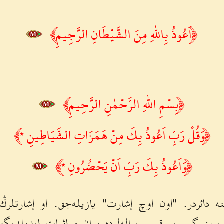
﴿اَعُوذُ بِاللّٰهِ مِنَ الشَّيْطَانِ الرَّجِيمِ﴾
﴿بِسْمِ اللّٰهِ الرَّحْمٰنِ الرَّحِيمِ﴾
﴿وَقُلْ رَبِّ اَعُوذُ بِكَ مِنْ هَمَزَاتِ الشَّيَاطِينِ ٭﴾
﴿وَاَعُوذُ بِكَ رَبِّ اَنْ يَحْضُرُونِ ٭﴾
نه دائردر. "اون اوچ إشارت" يازيله‌جق. او إشارتلر
وز گبى بر قسم رساله‌لرده بيان و إثبات ايديلديگندن 