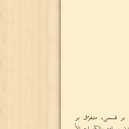
ڭ بر قسمى، متفرّق بر
بوراده يالڭز إجمالاً