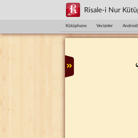
Ana içeriğe atla
Risale-i Nur Küt
Kütüphane
Vecizeler
Android 