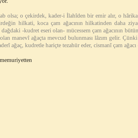
yor.
ab olsa; o çekirdek, kader-i İlahîden bir emir alır, o hârik
kirdeğin hilkati, koca çam ağacının hilkatinden daha ziya
ki dağdaki -kudret eseri olan- mücessem çam ağacının bütün a
i olan manevî ağaçta mevcud bulunması lâzım gelir. Çünki 
aderî ağaç, kudretle hariçte tezahür eder, cismanî çam ağacı 
o memuriyetten