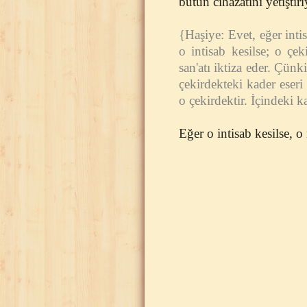
bütün cihazatını yetiştiri
{Haşiye: Evet, eğer intis
o intisab kesilse; o çe
san'atı iktiza eder. Çün
çekirdekteki kader eser
o çekirdektir. İçindeki k
Eğer o intisab kesilse, 