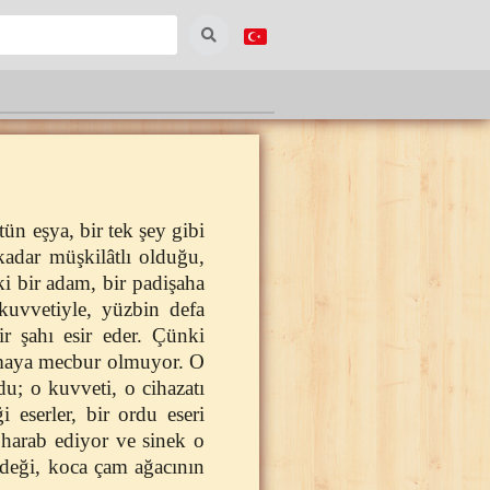
tün eşya, bir tek şey gibi
kadar müşkilâtlı olduğu,
ki bir adam, bir padişaha
kuvvetiyle, yüzbin defa
ir şahı esir eder. Çünki
aşımaya mecbur olmuyor. O
du; o kuvveti, o cihazatı
 eserler, bir ordu eseri
ı harab ediyor ve sinek o
irdeği, koca çam ağacının