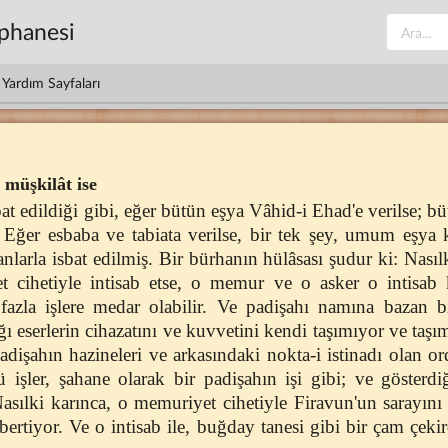
üphanesi
Yardım Sayfaları
müşkilât ise
at edildiği gibi, eğer bütün eşya Vâhid-i Ehad'e verilse; bü
. Eğer esbaba ve tabiata verilse, bir tek şey, umum eşya 
nlarla isbat edilmiş. Bir bürhanın hülâsası şudur ki: Nasıl
t cihetiyle intisab etse, o memur ve o asker o intisab 
fazla işlere medar olabilir. Ve padişahı namına bazan b
ğı eserlerin cihazatını ve kuvvetini kendi taşımıyor ve t
adişahın hazineleri ve arkasındaki nokta-i istinadı olan or
işler, şahane olarak bir padişahın işi gibi; ve gösterdiği
 Nasılki karınca, o memuriyet cihetiyle Firavun'un sarayın
bertiyor. Ve o intisab ile, buğday tanesi gibi bir çam çek