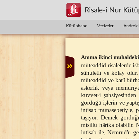
Ana içeriğe atla
Risale-i Nur Küt
Kütüphane
Vecizeler
Android 
Amma ikinci muhaldeki 
müteaddid risalelerde isb
sühuletli ve kolay olur
müteaddid ve kat'î bürha
askerlik veya memuriye
kuvvet-i şahsiyesinden 
gördüğü işlerin ve yaptı
intisab münasebetiyle, p
taşıyor. Demek gördüğü 
misillü hârika olabilir.
intisab ile, Nemrud'u ge