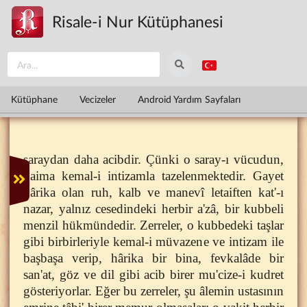
Ana içeriğe atla
Risale-i Nur Kütüphanesi
Kütüphane
Vecizeler
Android Yardım Sayfaları
saraydan daha acibdir. Çünki o saray-ı vücudun,
daima kemal-i intizamla tazelenmektedir. Gayet
hârika olan ruh, kalb ve manevî letaiften kat'-ı
nazar, yalnız cesedindeki herbir a'zâ, bir kubbeli
menzil hükmündedir. Zerreler, o kubbedeki taşlar
gibi birbirleriyle kemal-i müvazene ve intizam ile
başbaşa verip, hârika bir bina, fevkalâde bir
san'at, göz ve dil gibi acib birer mu'cize-i kudret
gösteriyorlar. Eğer bu zerreler, şu âlemin ustasının