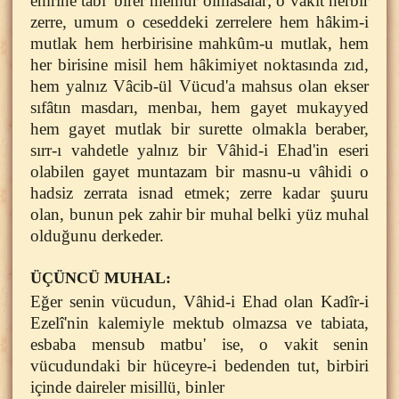
emrine tâbi' birer memur olmasalar; o vakit herbir
zerre, umum o ceseddeki zerrelere hem hâkim-i
mutlak hem herbirisine mahkûm-u mutlak, hem
her birisine misil hem hâkimiyet noktasında zıd,
hem yalnız Vâcib-ül Vücud'a mahsus olan ekser
sıfâtın masdarı, menbaı, hem gayet mukayyed
hem gayet mutlak bir surette olmakla beraber,
sırr-ı vahdetle yalnız bir Vâhid-i Ehad'in eseri
olabilen gayet muntazam bir masnu-u vâhidi o
hadsiz zerrata isnad etmek; zerre kadar şuuru
olan, bunun pek zahir bir muhal belki yüz muhal
olduğunu derkeder.
ÜÇÜNCÜ MUHAL:
Eğer senin vücudun, Vâhid-i Ehad olan Kadîr-i
Ezelî'nin kalemiyle mektub olmazsa ve tabiata,
esbaba mensub matbu' ise, o vakit senin
vücudundaki bir hüceyre-i bedenden tut, birbiri
içinde daireler misillü, binler