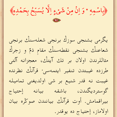
﴿بِاسْمِهِ ٭ وَ اِنْ مِنْ شَيْءٍ اِلَّا يُسَبِّحُ بِحَمْدِهِ﴾
يگرمى بشنجى سوزڭ برنجى شعله‌سنڭ برنجى
شعاعنڭ بشنجى نقطه‌سنڭ مقامِ ذمّ و زجرڭ
مثاللرندن اولان بر تك آيتڭ، معجزانه آلتى
طرزده غيبتدن تنفير ايتمه‌سى· قرآنڭ نظرنده
غيبت نه قدر شنيع بر شى اولديغنى تماميله
گوسترديگندن، باشقه بيانه إحتياج
بيراقمامش. أوت قرآنڭ بيانندن صوڭره بيان
اولاماز، إحتياج ده يوقدر.