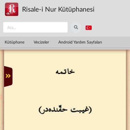
Ana içeriğe atla
Risale-i Nur Kütüphanesi
Kütüphane
Vecizeler
Android Yardım Sayfaları
خاتمه
(غيبت حقّنده‌در)