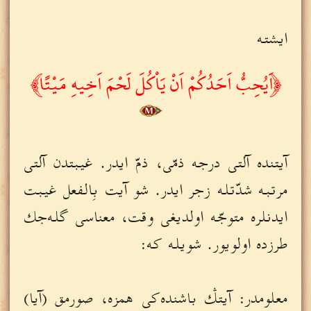
ايشته
﴿اَيُحِبُّ اَحَدُكُمْ اَنْ يَاْكُلَ لَحْمَ اَخِيهِ مَيْتًا﴾
آيتنده آلتى درجه ذمّى، ذمّ ايدر. غيبتدن آلتى
مرتبه شدّتله زجر ايدر. شو آيت بِالفعل غيبت
ايدنلره متوجّه اولديغى وقت، معناسى گله‌جك
طرزده اولويور. شويله كه:
معلومدر: آيتڭ باشنده‌كى همزه، صورمق (آيا)