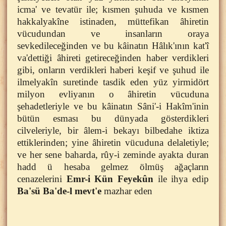
icma' ve tevatür ile; kısmen şuhuda ve kısmen
hakkalyakîne istinaden, müttefikan âhiretin
vücudundan ve insanların oraya
sevkedileceğinden ve bu kâinatın Hâlık'ının kat'î
va'dettiği âhireti getireceğinden haber verdikleri
gibi, onların verdikleri haberi keşif ve şuhud ile
ilmelyakîn suretinde tasdik eden yüz yirmidört
milyon evliyanın o âhiretin vücuduna
şehadetleriyle ve bu kâinatın Sâni'-i Hakîm'inin
bütün esması bu dünyada gösterdikleri
cilveleriyle, bir âlem-i bekayı bilbedahe iktiza
ettiklerinden; yine âhiretin vücuduna delaletiyle;
ve her sene baharda, rûy-i zeminde ayakta duran
hadd ü hesaba gelmez ölmüş ağaçların
cenazelerini
Emr-i Kün Feyekûn
ile ihya edip
Ba'sü Ba'de-l mevt'e
mazhar eden