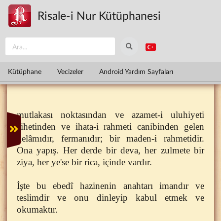
Ana içeriğe atla
Risale-i Nur Kütüphanesi
Kütüphane
Vecizeler
Android Yardım Sayfaları
mutlakası noktasından ve azamet-i uluhiyeti
cihetinden ve ihata-i rahmeti canibinden gelen
kelâmıdır, fermanıdır; bir maden-i rahmetidir.
Ona yapış. Her derde bir deva, her zulmete bir
ziya, her ye'se bir rica, içinde vardır.
İşte bu ebedî hazinenin anahtarı imandır ve
teslimdir ve onu dinleyip kabul etmek ve
okumaktır.