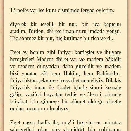
Tâ nefes var ise kuru cismimde feryad eylerim.
diyerek bir teselli, bir nur, bir rica kapısını
aradım. Birden, âhirete iman nuru imdada yetişti.
Hiç sönmez bir nur, hiç kırılmaz bir rica verdi.
Evet ey benim gibi ihtiyar kardeşler ve ihtiyare
hemşireler! Madem âhiret var ve madem bâkidir
ve madem dünyadan daha güzeldir ve madem
bizi yaratan zât hem Hakîm, hem Rahîm'dir..
ihtiyarlıktan şekva ve teessüf etmemeliyiz. Bilakis
ihtiyarlık, iman ile ibadet içinde sinn-i kemale
gelip, vazife-i hayattan terhis ve âlem-i rahmete
istirahat için gitmeye bir alâmet olduğu cihetle
ondan memnun olmalıyız.
Evet nass-ı hadîs ile; nev'-i beşerin en mümtaz
şahsiyetleri olan yüz yirmidört bin enbiyanın