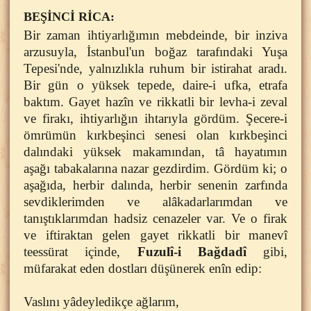
BEŞİNCİ RİCA:
Bir zaman ihtiyarlığımın mebdeinde, bir inziva
arzusuyla, İstanbul'un boğaz tarafındaki Yuşa
Tepesi'nde, yalnızlıkla ruhum bir istirahat aradı.
Bir gün o yüksek tepede, daire-i ufka, etrafa
baktım. Gayet hazîn ve rikkatli bir levha-i zeval
ve firakı, ihtiyarlığın ihtarıyla gördüm. Şecere-i
ömrümün kırkbeşinci senesi olan kırkbeşinci
dalındaki yüksek makamından, tâ hayatımın
aşağı tabakalarına nazar gezdirdim. Gördüm ki; o
aşağıda, herbir dalında, herbir senenin zarfında
sevdiklerimden ve alâkadarlarımdan ve
tanıştıklarımdan hadsiz cenazeler var. Ve o firak
ve iftiraktan gelen gayet rikkatli bir manevî
teessürat içinde,
Fuzulî-i Bağdadî
gibi,
müfarakat eden dostları düşünerek enîn edip:
Vaslını yâdeyledikçe ağlarım,