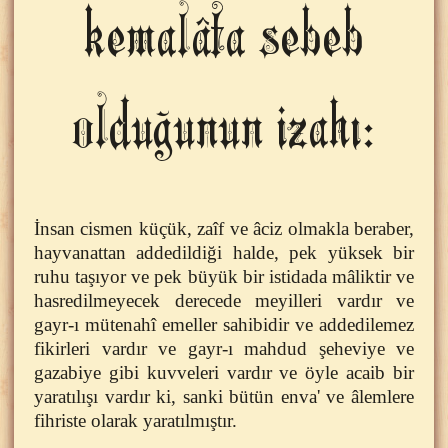
kemalâta sebeb
olduğunun izahı:
İnsan cismen küçük, zaîf ve âciz olmakla beraber,
hayvanattan addedildiği halde, pek yüksek bir
ruhu taşıyor ve pek büyük bir istidada mâliktir ve
hasredilmeyecek derecede meyilleri vardır ve
gayr-ı mütenahî emeller sahibidir ve addedilemez
fikirleri vardır ve gayr-ı mahdud şeheviye ve
gazabiye gibi kuvveleri vardır ve öyle acaib bir
yaratılışı vardır ki, sanki bütün enva' ve âlemlere
fihriste olarak yaratılmıştır.