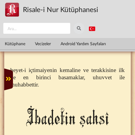
Ana içeriğe atla
Risale-i Nur Kütüphanesi
Kütüphane
Vecizeler
Android Yardım Sayfaları
heyet-i içtimaiyenin kemaline ve terakkisine ilk
ve en birinci basamaklar, uhuvvet ile
muhabbettir.
İbadetin şahsî