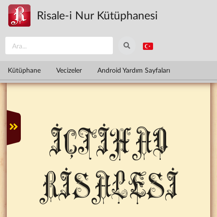
Ana içeriğe atla
Risale-i Nur Kütüphanesi
Kütüphane
Vecizeler
Android Yardım Sayfaları
İÇTİHAD
RİSALESİ