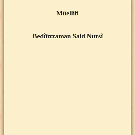
Müellifi
Bedîüzzaman Said Nursî