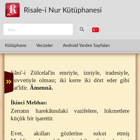
Ana içeriğe atla
Risale-i Nur Kütüphanesi
Kütüphane
Vecizeler
Android Yardım Sayfaları
Sâni'-i Zülcelal'in emriyle, izniyle, iradesiyle,
kuvvetiyle olması; iki kerre iki dört eder gibi
kat'îdir.
Âmennâ.
İkinci Mebhas:
Zerratın harekâtındaki vazifelere, hikmetlere
küçük bir işarettir.
Evet, akılları gözlerine sukut etmiş