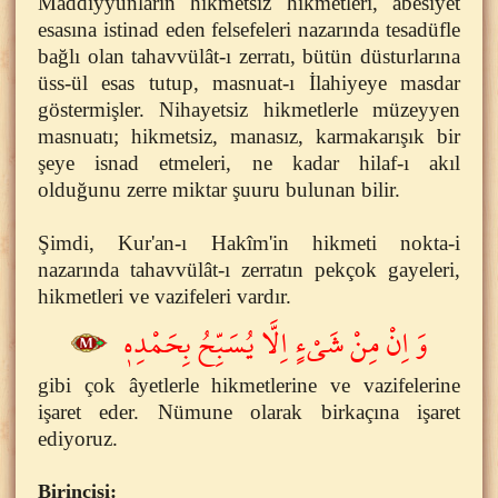
Maddiyyunların hikmetsiz hikmetleri, abesiyet
esasına istinad eden felsefeleri nazarında tesadüfle
bağlı olan tahavvülât-ı zerratı, bütün düsturlarına
üss-ül esas tutup, masnuat-ı İlahiyeye masdar
göstermişler. Nihayetsiz hikmetlerle müzeyyen
masnuatı; hikmetsiz, manasız, karmakarışık bir
şeye isnad etmeleri, ne kadar hilaf-ı akıl
olduğunu zerre miktar şuuru bulunan bilir.
Şimdi, Kur'an-ı Hakîm'in hikmeti nokta-i
nazarında tahavvülât-ı zerratın pekçok gayeleri,
hikmetleri ve vazifeleri vardır.
وَ اِنْ مِنْ شَيْءٍ اِلَّا يُسَبِّحُ بِحَمْدِه۪
gibi çok âyetlerle hikmetlerine ve vazifelerine
işaret eder. Nümune olarak birkaçına işaret
ediyoruz.
Birincisi: