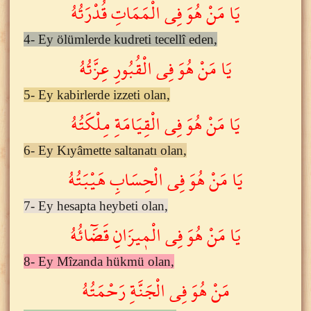
يَا مَنْ هُوَ فِى الْمَمَاتِ قُدْرَتُهُ
4- Ey ölümlerde kudreti tecellî eden,
يَا مَنْ هُوَ فِى الْقُبُورِ عِزَّتُهُ
5- Ey kabirlerde izzeti olan,
يَا مَنْ هُوَ فِى الْقِيَامَةِ مِلْكَتُهُ
6- Ey Kıyâmette saltanatı olan,
يَا مَنْ هُوَ فِى الْحِسَابِ هَيْبَتُهُ
7- Ey hesapta heybeti olan,
يَا مَنْ هُوَ فِى الْم۪يزَانِ قَضَٓائُهُ
8- Ey Mîzanda hükmü olan,
مَنْ هُوَ فِى الْجَنَّةِ رَحْمَتُهُ