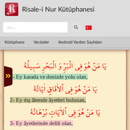
Ana içeriğe atla
Risale-i Nur Kütüphanesi
Kütüphane
Vecizeler
Android Yardım Sayfaları
يَا مَنْ هُوَ فِى الْبَرِّ وَ الْبَحْرِ سَب۪يلُهُ
1- Ey karada ve denizde yolu olan,
يَا مَنْ هُوَ فِى اْلاٰفَاقِ اٰيَاتُهُ
2- Ey dış âlemde âyetleri bulunan,
يَا مَنْ هُوَ فِى اْلاٰيَاتِ بُرْهَانُهُ
3- Ey âyetlerinde delili olan,