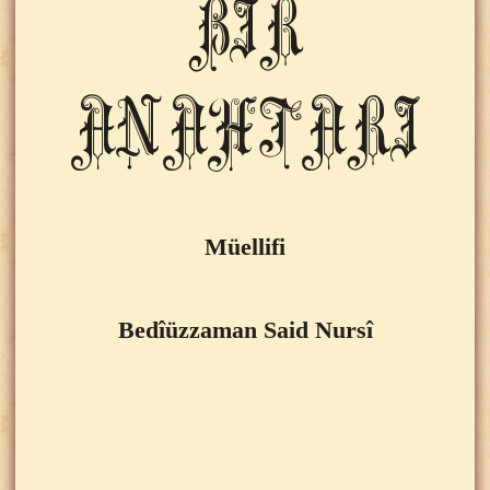
BİR
ANAHTARI
Müellifi
Bedîüzzaman Said Nursî