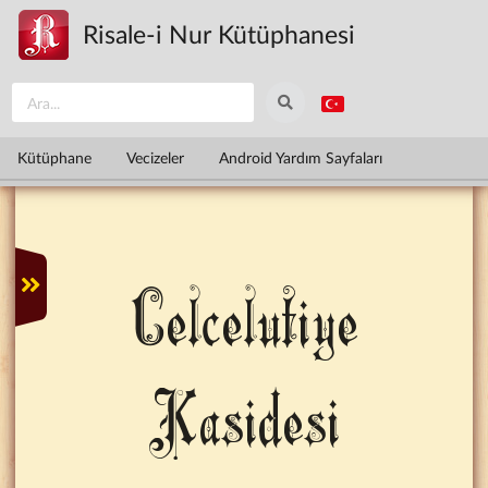
Ana içeriğe atla
Risale-i Nur Kütüphanesi
Kütüphane
Vecizeler
Android Yardım Sayfaları
Celcelutiye
Kasidesi