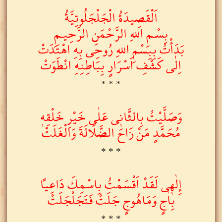
اَلْقَصِيدَةُ الْجَلْجَلُوتِيَّةُ
بِسْـمِ اللهِ الرَّحْمَنِ الرَّحِيـمِ
بَدَأْتُ بِبِسْمِ اللهِ رُوحِى بِهِ اهْتَدَتْ
اِلٰى كَشْفِ اَسْرَارٍ بِبَاطِنِهِ انْطَوَتْ
* * *
وَصَلَّيْتُ بِالثَّان۪ى عَلٰى خَيْرِ خَلْقِه۪
مُحَمَّدٍ مَنْ زَاحَ الضَّلَالَةَ وَالْغَلَتْ
* * *
إِلٰه۪ى لَقَدْ اَقْسَمْتُ بِاسْمِكَ دَاعِياً
بِاٰجٍ وَمَاهُوجٍ جَلَتْ فَتَجَلْجَلَتْ
* * *